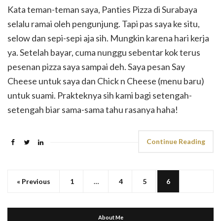
Kata teman-teman saya, Panties Pizza di Surabaya
selalu ramai oleh pengunjung. Tapi pas saya ke situ,
selow dan sepi-sepi aja sih. Mungkin karena hari kerja
ya. Setelah bayar, cuma nunggu sebentar kok terus
pesenan pizza saya sampai deh. Saya pesan Say
Cheese untuk saya dan Chick n Cheese (menu baru)
untuk suami. Prakteknya sih kami bagi setengah-
setengah biar sama-sama tahu rasanya haha!
Continue Reading
« Previous
1
…
4
5
6
About Me