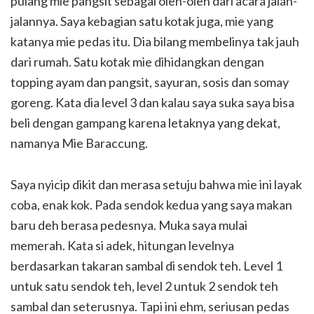
pulang mie pangsit sebagai oleh-oleh dari acara jalan-
jalannya. Saya kebagian satu kotak juga, mie yang
katanya mie pedas itu. Dia bilang membelinya tak jauh
dari rumah. Satu kotak mie dihidangkan dengan
topping ayam dan pangsit, sayuran, sosis dan somay
goreng. Kata dia level 3 dan kalau saya suka saya bisa
beli dengan gampang karena letaknya yang dekat,
namanya Mie Baraccung.
Saya nyicip dikit dan merasa setuju bahwa mie ini layak
coba, enak kok. Pada sendok kedua yang saya makan
baru deh berasa pedesnya. Muka saya mulai
memerah. Kata si adek, hitungan levelnya
berdasarkan takaran sambal di sendok teh. Level 1
untuk satu sendok teh, level 2 untuk 2 sendok teh
sambal dan seterusnya. Tapi ini ehm, seriusan pedas