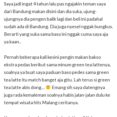
Saya jadi ingat 4 tahun lalu pas ngajakin teman saya
dari Bandung makan disini dan dia suka, ujung-
ujungnya dia pengen balik lagi dan beli ini padahal
sudah ada di Bandung. Dia juga nyesel nggak bungkus.
Berarti yang suka sama baso ini nggak cuma saya aja
ya kaan..
Pernah beberapa kali kesini pengin makan bakso
ekstra pedas berikut sama minum green tea lattenya,
soalnya ya buat saya paduan baso pedes sama green
tea latte itu match banget aja gitu. Lah terus si green
tea latte abis dong…
Emang sih saya datengnya
juga rada kemaleman soalnya habis jalan-jalan dulu ke
tempat wisata hits Malang ceritanya.