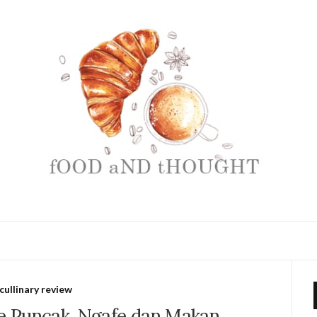
cullinary review
ie Puncak, Ngafe dan Makan