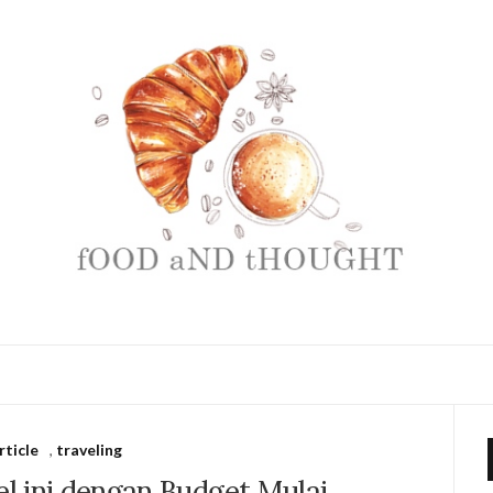
rticle
,
traveling
l ini dengan Budget Mulai