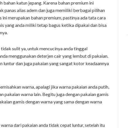
 bahan katun jepang. Karena bahan premium ini
k panas alias adem dan juga memiliki berbagai pilihan
s ini merupakan bahan premium, pastinya ada tata cara
is yang anda miliki tetap bagus ketika dipakai dan bisa
nya.
idak sulit ya, untuk mencucinya anda tinggal
nda menggunakan deterjen cair yang lembut di pakaian.
n luntur dan juga pakaian yang sangat kotor keadaannya
misahkan warna, apalagi jika warna pakaian anda putih,
 pakaian warna lain. Begitu juga dengan pakaian gamis
 pakaian gamis dengan warna yang sama dengan warna
warna dari pakaian anda tidak cepat luntur, setelah itu