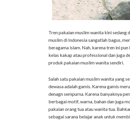
Tren pakaian muslim wanita kini sedang
muslim di Indonesia sangatlah bagus, m
beragama islam. Nah, karena tren ini pun
kelas kakap atau professional dan juga
produk pakaian muslim wanita sendiri.
Salah satu pakaian muslim wanita yang s
dewasa adalah gamis. Karena gamis meru
denagn sempurna. Karena banyaknya perm
berbagai motif, warna, bahan dan juga mo
pakaian orang tua atau wanita tua. Bahka
sebagai sarana belajar anak untuk membia