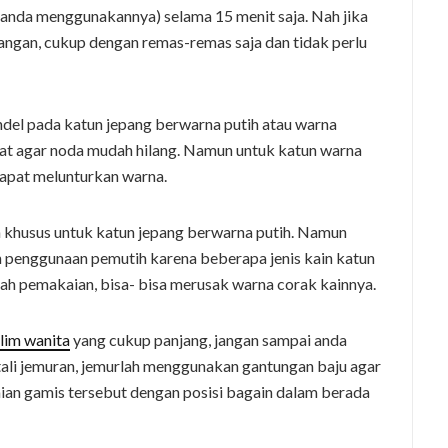
a anda menggunakannya) selama 15 menit saja. Nah jika
gan, cukup dengan remas-remas saja dan tidak perlu
l pada katun jepang berwarna putih atau warna
gat agar noda mudah hilang. Namun untuk katun warna
dapat melunturkan warna.
khusus untuk katun jepang berwarna putih. Namun
n penggunaan pemutih karena beberapa jenis kain katun
lah pemakaian, bisa- bisa merusak warna corak kainnya.
lim wanita
yang cukup panjang, jangan sampai anda
ali jemuran, jemurlah menggunakan gantungan baju agar
aian gamis tersebut dengan posisi bagain dalam berada