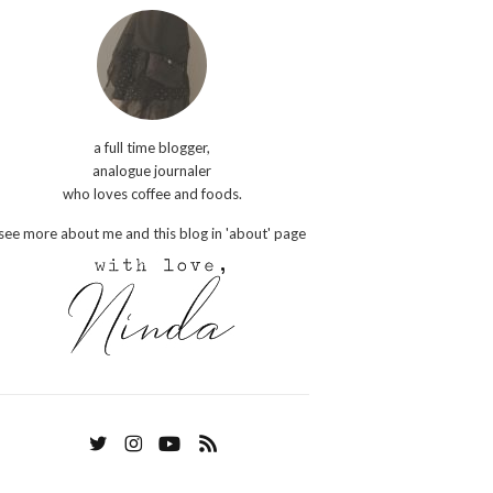
a full time blogger,
analogue journaler
who loves coffee and foods.
see more about me and this blog in 'about' page