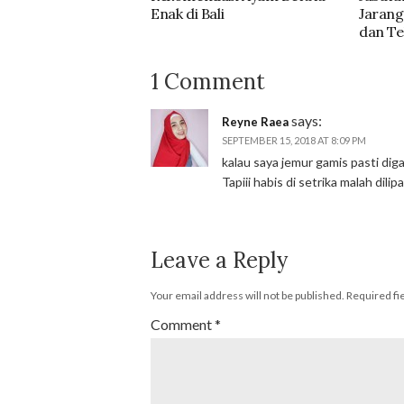
Enak di Bali
Jarang
dan Te
1 Comment
says:
Reyne Raea
SEPTEMBER 15, 2018 AT 8:09 PM
kalau saya jemur gamis pasti diga
Tapiii habis di setrika malah dili
Leave a Reply
Your email address will not be published.
Required fi
Comment
*