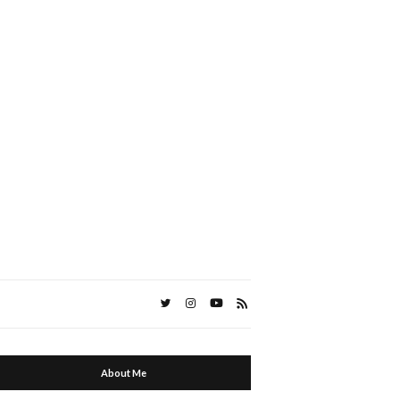
About Me