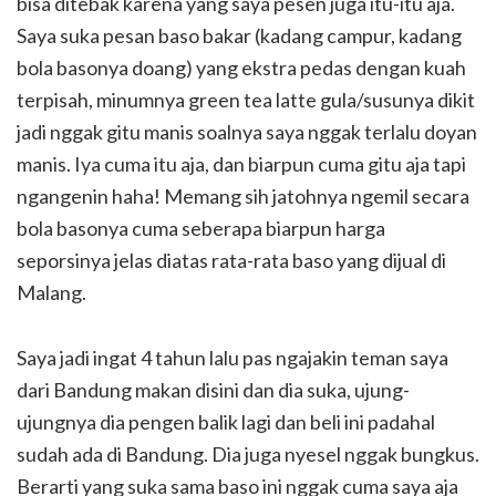
bisa ditebak karena yang saya pesen juga itu-itu aja.
Saya suka pesan baso bakar (kadang campur, kadang
bola basonya doang) yang ekstra pedas dengan kuah
terpisah, minumnya green tea latte gula/susunya dikit
jadi nggak gitu manis soalnya saya nggak terlalu doyan
manis. Iya cuma itu aja, dan biarpun cuma gitu aja tapi
ngangenin haha! Memang sih jatohnya ngemil secara
bola basonya cuma seberapa biarpun harga
seporsinya jelas diatas rata-rata baso yang dijual di
Malang.
Saya jadi ingat 4 tahun lalu pas ngajakin teman saya
dari Bandung makan disini dan dia suka, ujung-
ujungnya dia pengen balik lagi dan beli ini padahal
sudah ada di Bandung. Dia juga nyesel nggak bungkus.
Berarti yang suka sama baso ini nggak cuma saya aja