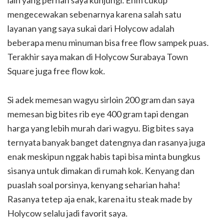
lain yang pernah saya kunjungi. Ehm cukup
mengecewakan sebenarnya karena salah satu
layanan yang saya sukai dari Holycow adalah
beberapa menu minuman bisa free flow sampek puas.
Terakhir saya makan di Holycow Surabaya Town
Square juga free flow kok.
Si adek memesan wagyu sirloin 200 gram dan saya
memesan big bites rib eye 400 gram tapi dengan
harga yang lebih murah dari wagyu. Big bites saya
ternyata banyak banget datengnya dan rasanya juga
enak meskipun nggak habis tapi bisa minta bungkus
sisanya untuk dimakan di rumah kok. Kenyang dan
puaslah soal porsinya, kenyang seharian haha!
Rasanya tetep aja enak, karena itu steak made by
Holycow selalu jadi favorit saya.