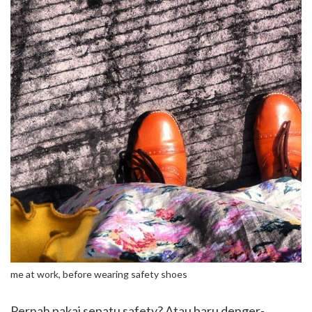
me at work, before wearing safety shoes
Pernah pakai sepatu safety? Atau baru denger-