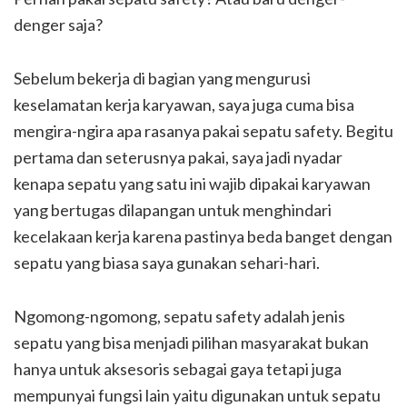
denger saja?
Sebelum bekerja di bagian yang mengurusi
keselamatan kerja karyawan, saya juga cuma bisa
mengira-ngira apa rasanya pakai sepatu safety. Begitu
pertama dan seterusnya pakai, saya jadi nyadar
kenapa sepatu yang satu ini wajib dipakai karyawan
yang bertugas dilapangan untuk menghindari
kecelakaan kerja karena pastinya beda banget dengan
sepatu yang biasa saya gunakan sehari-hari.
Ngomong-ngomong, sepatu safety adalah jenis
sepatu yang bisa menjadi pilihan masyarakat bukan
hanya untuk aksesoris sebagai gaya tetapi juga
mempunyai fungsi lain yaitu digunakan untuk sepatu