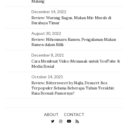
Malang
December 14, 2022
Review: Warung Bagus, Makan Mie Murah di
Surabaya Timur
August 30, 2022
Review: Nihonmaru Ramen, Pengalaman Makan
Ramen dalam Bilik
December 8, 2021
Cara Membuat Video Memasak untuk YouTube &
Media Sosial
October 14, 2021
Review: Bittersweet by Najla, Dessert Box
Terpopuler Selama Beberapa Tahun Terakhir.
Rasa Seenak Pamornya?
ABOUT
CONTACT