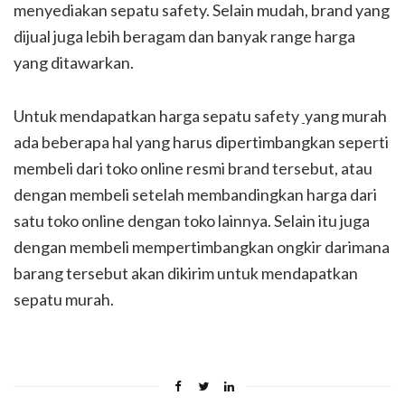
menyediakan sepatu safety. Selain mudah, brand yang
dijual juga lebih beragam dan banyak range harga
yang ditawarkan.
Untuk mendapatkan harga sepatu safety
yang murah
ada beberapa hal yang harus dipertimbangkan seperti
membeli dari toko online resmi brand tersebut, atau
dengan membeli setelah membandingkan harga dari
satu toko online dengan toko lainnya. Selain itu juga
dengan membeli mempertimbangkan ongkir darimana
barang tersebut akan dikirim untuk mendapatkan
sepatu murah.