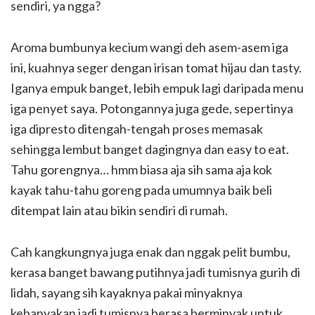
sendiri, ya ngga?
Aroma bumbunya kecium wangi deh asem-asem iga
ini, kuahnya seger dengan irisan tomat hijau dan tasty.
Iganya empuk banget, lebih empuk lagi daripada menu
iga penyet saya. Potongannya juga gede, sepertinya
iga dipresto ditengah-tengah proses memasak
sehingga lembut banget dagingnya dan easy to eat.
Tahu gorengnya… hmm biasa aja sih sama aja kok
kayak tahu-tahu goreng pada umumnya baik beli
ditempat lain atau bikin sendiri di rumah.
Cah kangkungnya juga enak dan nggak pelit bumbu,
kerasa banget bawang putihnya jadi tumisnya gurih di
lidah, sayang sih kayaknya pakai minyaknya
kebanyakan jadi tumisnya berasa berminyak untuk