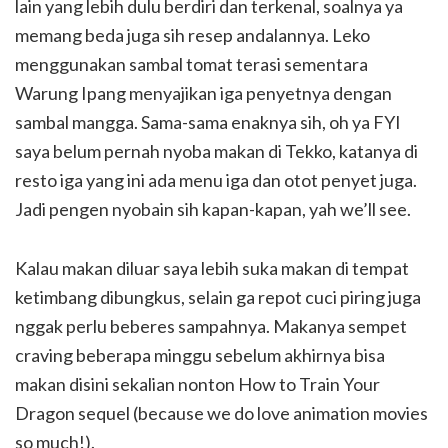
lain yang lebih dulu berdiri dan terkenal, soalnya ya
memang beda juga sih resep andalannya. Leko
menggunakan sambal tomat terasi sementara
Warung Ipang menyajikan iga penyetnya dengan
sambal mangga. Sama-sama enaknya sih, oh ya FYI
saya belum pernah nyoba makan di Tekko, katanya di
resto iga yang ini ada menu iga dan otot penyet juga.
Jadi pengen nyobain sih kapan-kapan, yah we’ll see.
Kalau makan diluar saya lebih suka makan di tempat
ketimbang dibungkus, selain ga repot cuci piring juga
nggak perlu beberes sampahnya. Makanya sempet
craving beberapa minggu sebelum akhirnya bisa
makan disini sekalian nonton How to Train Your
Dragon sequel (because we do love animation movies
so much!).