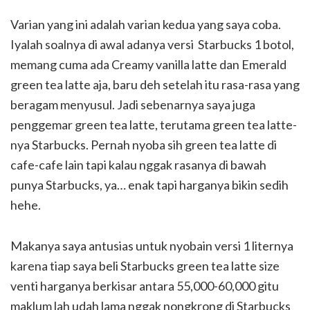
Varian yang ini adalah varian kedua yang saya coba.
Iyalah soalnya di awal adanya versi Starbucks 1 botol,
memang cuma ada Creamy vanilla latte dan Emerald
green tea latte aja, baru deh setelah itu rasa-rasa yang
beragam menyusul. Jadi sebenarnya saya juga
penggemar green tea latte, terutama green tea latte-
nya Starbucks. Pernah nyoba sih green tea latte di
cafe-cafe lain tapi kalau nggak rasanya di bawah
punya Starbucks, ya… enak tapi harganya bikin sedih
hehe.
Makanya saya antusias untuk nyobain versi 1 liternya
karena tiap saya beli Starbucks green tea latte size
venti harganya berkisar antara 55,000-60,000 gitu
maklum lah udah lama nggak nongkrong di Starbucks