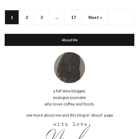
1
2
3
…
17
Next »
About Me
a full time blogger,
analogue journaler
who loves coffee and foods.
see more about me and this blog in 'about' page